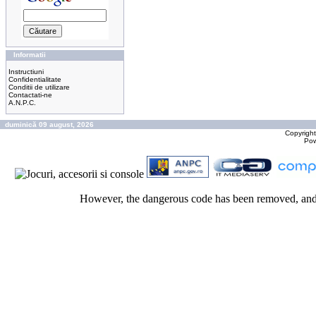
Informatii
Instructiuni
Confidentialitate
Conditii de utilizare
Contactati-ne
A.N.P.C.
duminică 09 august, 2026
Copyrigh
Po
However, the dangerous code has been removed, and t