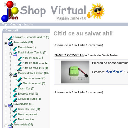
Top
»
Catalog
»
Istoric
Categorii
Cititi ce au salvat altii
Utilizate - Second Hand !!! (5)
Automodele (24)
Afisare de la
1
la
1
(din
1
comentarii)
Motociclete (1)
Masini Motor Termic (3)
Ni-Mh 7.2V 350mAh
in functie de Denis Moisa
Nitro off-road 1:8
Eu cred ca acest acumulato
Nitro off-road 1:10 (2)
Nitro on-road 1:10 (1)
Evaluare:
[5 
Masini Motor Electric (13)
Electric off-road (7)
Electric on-road (6)
Crash Car (2)
Afisare de la
1
la
1
(din
1
comentarii)
Electrice mici (2)
Circuit de curse (3)
Navomodele (11)
Barci electrice (11)
Barci de pescuit
Barci termice
Aeromodele (39)