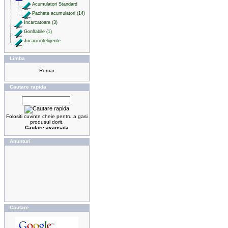
Acumulatori Standard
Pachete acumulatori (14)
Incarcatoare (3)
Gonflabile (1)
Jucarii inteligente
Limba
Cautare rapida
Folositi cuvinte cheie pentru a gasi
produsul dorit.
Cautare avansata
Anunturi
Cautare