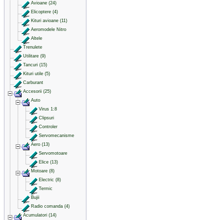
Avioane (24)
Elicoptere (4)
Kituri avioane (11)
Aeromodele Nitro
Altele
Trenulete
Utilitare (9)
Tancuri (15)
Kituri utile (5)
Carburant
Accesorii (25)
Auto
Virus 1:8
Clipsuri
Controler
Servomecanisme
Aero (13)
Servomotoare
Elice (13)
Motoare (8)
Electric (8)
Termic
Bujii
Radio comanda (4)
Acumulatori (14)