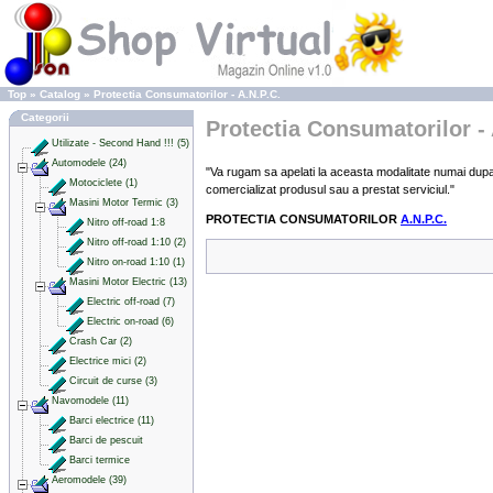
Top
»
Catalog
»
Protectia Consumatorilor - A.N.P.C.
Categorii
Protectia Consumatorilor - 
Utilizate - Second Hand !!! (5)
Automodele (24)
"Va rugam sa apelati la aceasta modalitate numai dup
Motociclete (1)
comercializat produsul sau a prestat serviciul."
Masini Motor Termic (3)
PROTECTIA CONSUMATORILOR
A.N.P.C.
Nitro off-road 1:8
Nitro off-road 1:10 (2)
Nitro on-road 1:10 (1)
Masini Motor Electric (13)
Electric off-road (7)
Electric on-road (6)
Crash Car (2)
Electrice mici (2)
Circuit de curse (3)
Navomodele (11)
Barci electrice (11)
Barci de pescuit
Barci termice
Aeromodele (39)