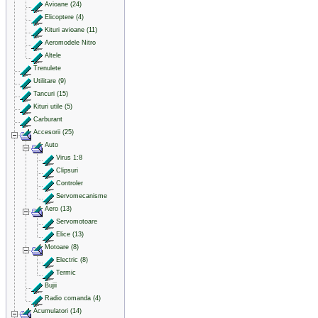
Avioane (24)
Elicoptere (4)
Kituri avioane (11)
Aeromodele Nitro
Altele
Trenulete
Utilitare (9)
Tancuri (15)
Kituri utile (5)
Carburant
Accesorii (25)
Auto
Virus 1:8
Clipsuri
Controler
Servomecanisme
Aero (13)
Servomotoare
Elice (13)
Motoare (8)
Electric (8)
Termic
Bujii
Radio comanda (4)
Acumulatori (14)