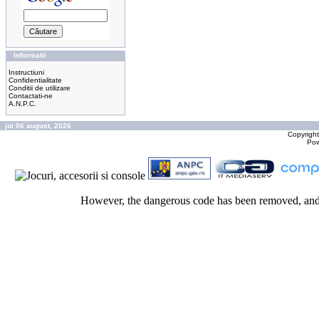
Informatii
Instructiuni
Confidentialitate
Conditii de utilizare
Contactati-ne
A.N.P.C.
joi 06 august, 2026
Copyrigh
Po
However, the dangerous code has been removed, and t