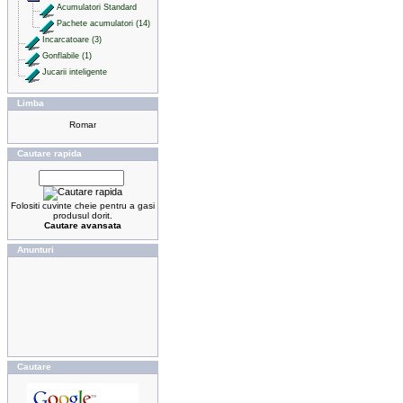
Acumulatori Standard
Pachete acumulatori (14)
Incarcatoare (3)
Gonflabile (1)
Jucarii inteligente
Limba
Cautare rapida
Folositi cuvinte cheie pentru a gasi
produsul dorit.
Cautare avansata
Anunturi
Cautare