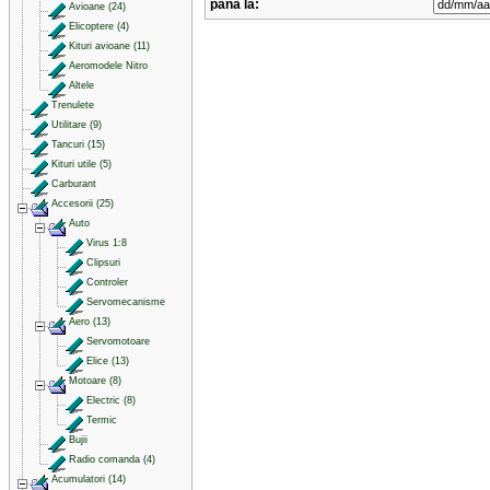
pana la:
Avioane (24)
Elicoptere (4)
Kituri avioane (11)
Aeromodele Nitro
Altele
Trenulete
Utilitare (9)
Tancuri (15)
Kituri utile (5)
Carburant
Accesorii (25)
Auto
Virus 1:8
Clipsuri
Controler
Servomecanisme
Aero (13)
Servomotoare
Elice (13)
Motoare (8)
Electric (8)
Termic
Bujii
Radio comanda (4)
Acumulatori (14)