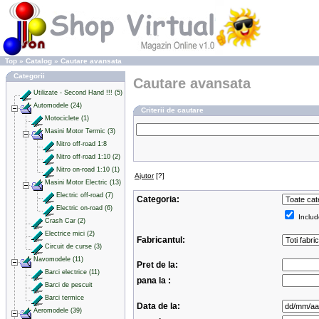
Top
»
Catalog
»
Cautare avansata
Categorii
Cautare avansata
Utilizate - Second Hand !!! (5)
Automodele (24)
Criterii de cautare
Motociclete (1)
Masini Motor Termic (3)
Nitro off-road 1:8
Nitro off-road 1:10 (2)
Nitro on-road 1:10 (1)
Ajutor
[?]
Masini Motor Electric (13)
Electric off-road (7)
Categoria:
Electric on-road (6)
Includ
Crash Car (2)
Electrice mici (2)
Fabricantul:
Circuit de curse (3)
Navomodele (11)
Pret de la:
Barci electrice (11)
pana la :
Barci de pescuit
Barci termice
Data de la:
Aeromodele (39)