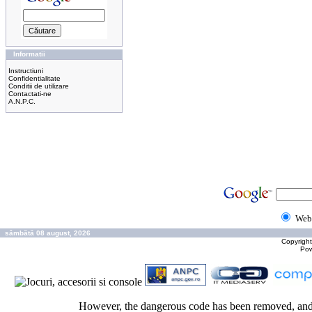
Informatii
Instructiuni
Confidentialitate
Conditii de utilizare
Contactati-ne
A.N.P.C.
Web
sâmbătă 08 august, 2026
Copyrigh
Po
However, the dangerous code has been removed, and t