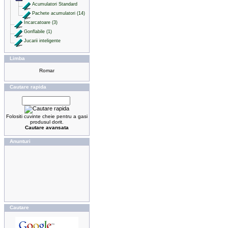
Acumulatori Standard
Pachete acumulatori (14)
Incarcatoare (3)
Gonflabile (1)
Jucarii inteligente
Limba
Cautare rapida
Folositi cuvinte cheie pentru a gasi
produsul dorit.
Cautare avansata
Anunturi
Cautare